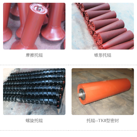
摩擦托辊
锥形托辊
螺旋托辊
托辊--TKⅡ型密封