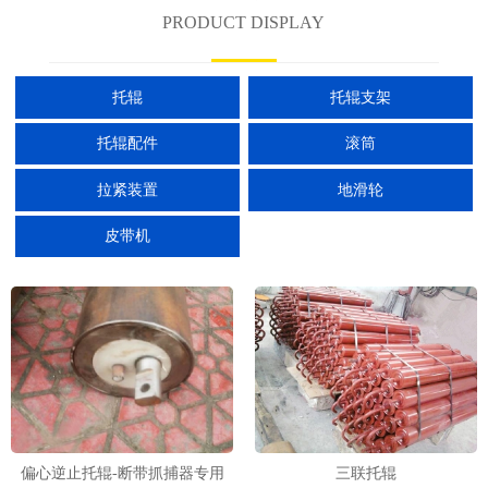
PRODUCT DISPLAY
托辊
托辊支架
托辊配件
滚筒
拉紧装置
地滑轮
皮带机
偏心逆止托辊-断带抓捕器专用
三联托辊