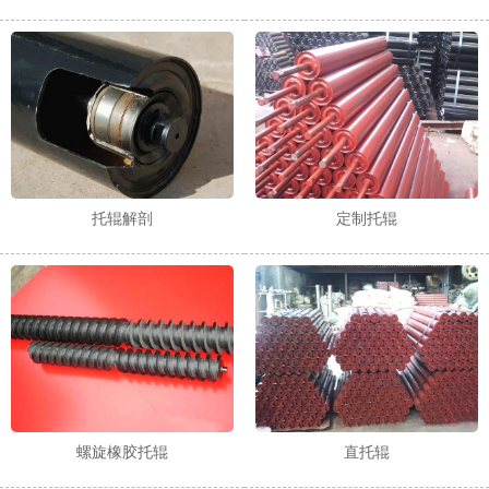
1
2
托辊解剖
定制托辊
螺旋橡胶托辊
直托辊