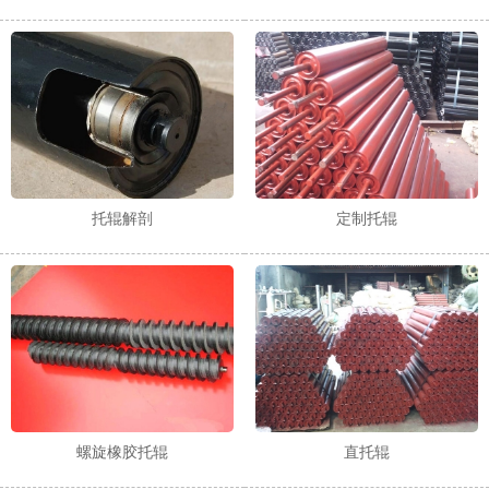
1
2
托辊解剖
定制托辊
螺旋橡胶托辊
直托辊