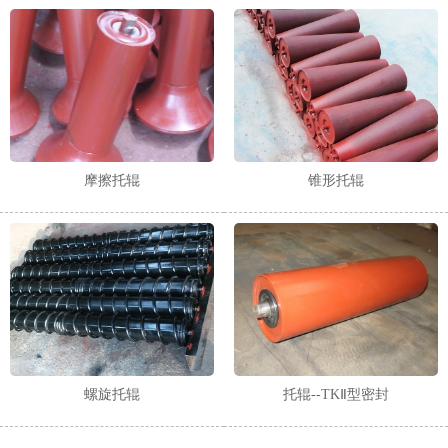
摩擦托辊
锥形托辊
螺旋托辊
托辊--TKⅡ型密封