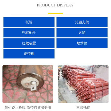
PRODUCT DISPLAY
托辊
托辊支架
托辊配件
滚筒
拉紧装置
地滑轮
皮带机
偏心逆止托辊-断带抓捕器专用
三联托辊